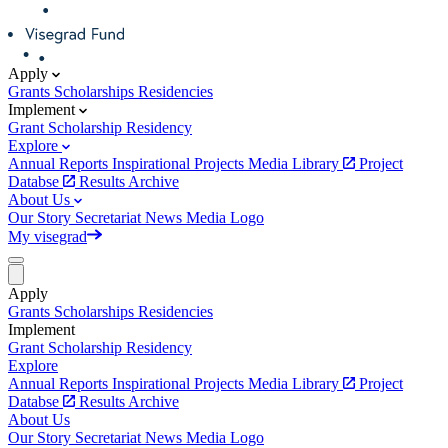
Apply
Grants
Scholarships
Residencies
Implement
Grant
Scholarship
Residency
Explore
Annual Reports
Inspirational Projects
Media Library
Project
Databse
Results Archive
About Us
Our Story
Secretariat
News
Media
Logo
My visegrad
Apply
Grants
Scholarships
Residencies
Implement
Grant
Scholarship
Residency
Explore
Annual Reports
Inspirational Projects
Media Library
Project
Databse
Results Archive
About Us
Our Story
Secretariat
News
Media
Logo